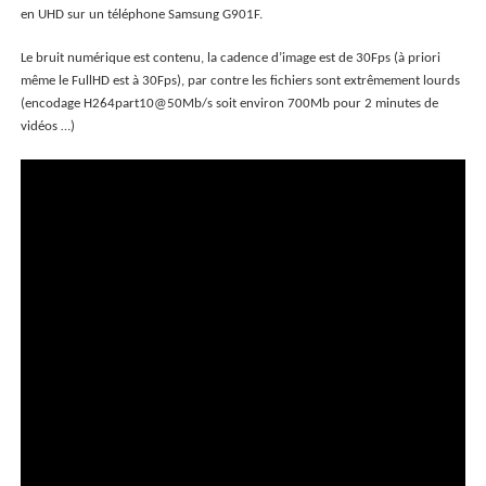
en UHD sur un téléphone Samsung G901F.
Le bruit numérique est contenu, la cadence d’image est de 30Fps (à priori
même le FullHD est à 30Fps), par contre les fichiers sont extrêmement lourds
(encodage H264part10@50Mb/s soit environ 700Mb pour 2 minutes de
vidéos …)