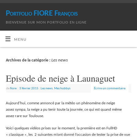
Portfolio FIORE François
BIENVENUE SUR MON PORTFOLIO EN LIGNE
MENU
Les news
Archives de la catégorie :
Episode de neige à Launaguet
de
fiore
|
3 février 2015
|
Les news
,
Mes hobbys
Écrire un commentaire
Aujourd’hui, comme annoncé par la météo un phénomène de neige
assez sympa, la neige a pu tenir toute la journée, ce qui est quand même
assez rare sur Toulouse.
Voici quelques vidéos prises sur le moment, la première est en FullHD
« classique », les 2 suivantes m’ont donné l’occasion de tester la prise de vue